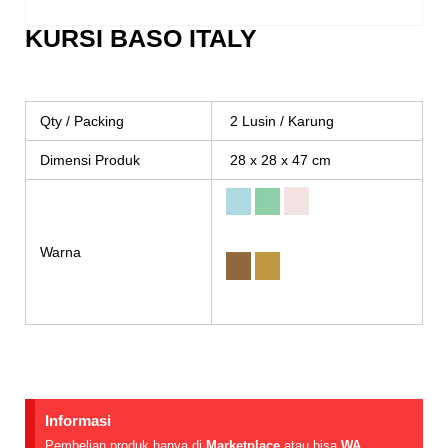
KURSI BASO ITALY
Qty / Packing
2 Lusin / Karung
Dimensi Produk
28 x 28 x 47 cm
Warna
Informasi
Pembelian produk hanya di
Marketplace
atau bisa
WA