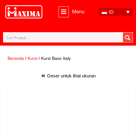
Menu
ID
Lompat
ke
konten
Beranda
/
Kursi
/ Kursi Baso Italy
Geser untuk lihat ukuran