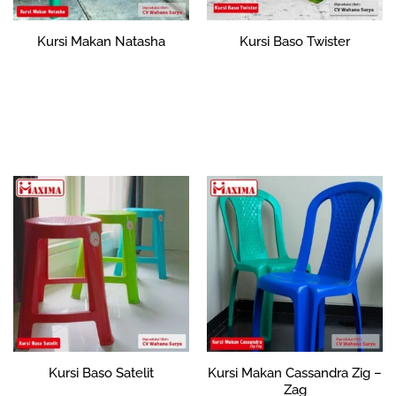
Kursi Makan Natasha
Kursi Baso Twister
Rp
0
Rp
0
Tambah ke
Tambah ke
keranjang
keranjang
Kursi Baso Satelit
Kursi Makan Cassandra Zig –
Zag