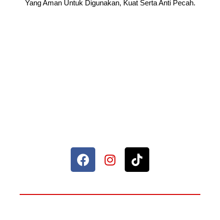
Yang Aman Untuk Digunakan, Kuat Serta Anti Pecah.
Sahabat Setia Rumah Anda.
© 2026 Maxima Furniture.
ADA YANG PERLU DITANYAKAN?