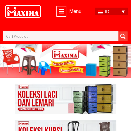
Menu
ID
Lompat
ke
konten