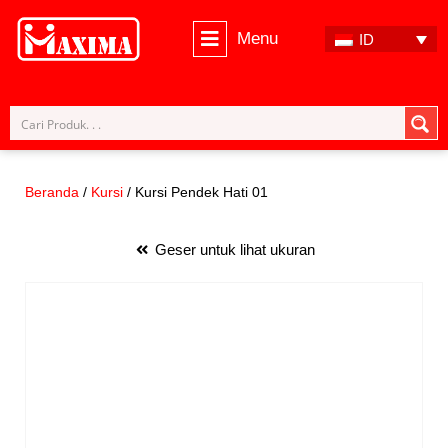
Menu
ID
Lompat
ke
konten
Beranda
/
Kursi
/ Kursi Pendek Hati 01
Geser untuk lihat ukuran