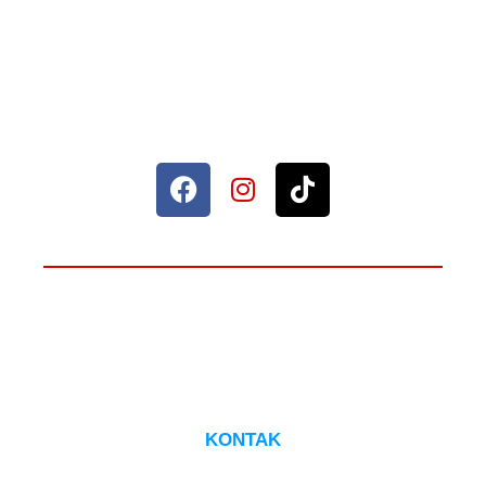
Sahabat Setia Rumah Anda.
© 2026 Maxima Furniture.
ADA YANG PERLU DITANYAKAN?
HUBUNGI CS
KONTAK