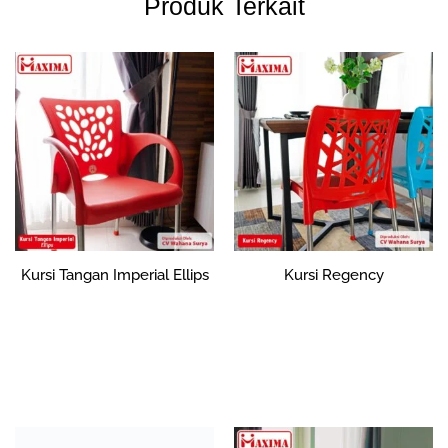
Produk Terkait
Kursi Tangan Imperial Ellips
Kursi Regency
Rp
359,373
Rp
354,570
Tambah ke
Tambah ke
keranjang
keranjang