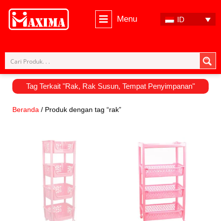
Menu
ID
Lompat
ke
konten
Tag Terkait "
Rak
,
Rak Susun
,
Tempat Penyimpanan
"
Beranda
/ Produk dengan tag “rak”