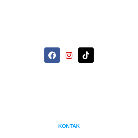
Sahabat Setia Rumah Anda.
© 2026 Maxima Furniture.
ADA YANG PERLU DITANYAKAN?
HUBUNGI CS
KONTAK