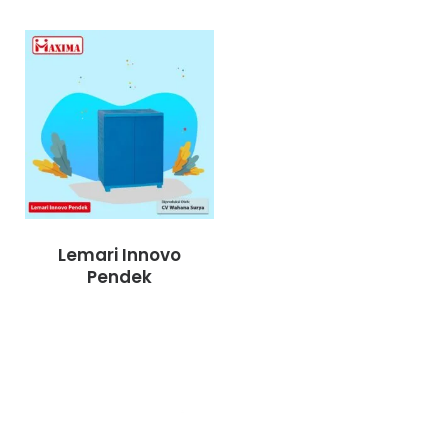
Lemari Innovo
Pendek