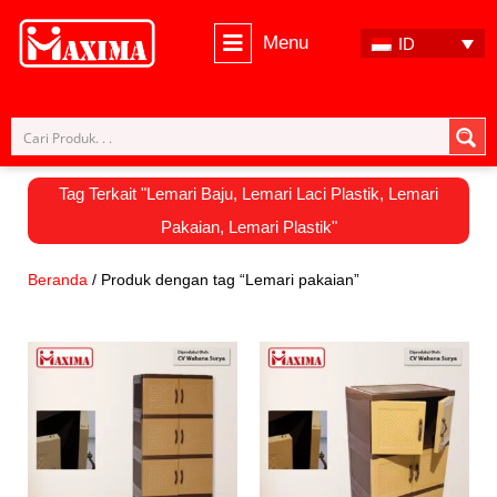
Menu
ID
Lompat
ke
konten
Tag Terkait "
Lemari Baju
,
Lemari Laci Plastik
,
Lemari
Pakaian
,
Lemari Plastik
"
Beranda
/ Produk dengan tag “Lemari pakaian”