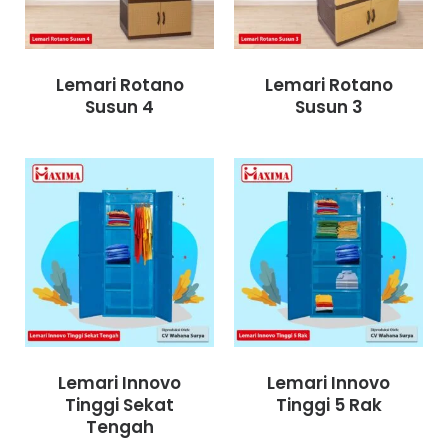
Lemari Rotano
Lemari Rotano
Susun 4
Susun 3
Lemari Innovo
Lemari Innovo
Tinggi Sekat
Tinggi 5 Rak
Tengah