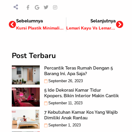
Sebelumnya
Selanjutnya
Kursi Plastik Minimalis Yang Tepat Untuk Di Rumah
Lemari Kayu Vs Lemari Plastik? Simak 5 Masing-Masing Kelebihannya
Post Terbaru
Percantik Teras Rumah Dengan 5
Barang Ini, Apa Saja?
September 26, 2023
5 Ide Dekorasi Kamar Tidur
Kpopers, Bikin Interior Makin Cantik
September 11, 2023
7 Kebutuhan Kamar Kos Yang Wajib
Dimiliki Anak Rantau
September 1, 2023