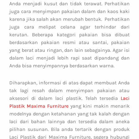
Anda menjadi kusut dan tidak terawat. Perhatikan
juga cara menyimpan pakaian dalam dan kaos kaki
karena jika salah akan merubah bentuk. Perhatikan
juga cara melipat celana agar terhindar dari
kerutan. Beberapa kategori pakaian bisa dibuat
berdasarkan pakaian resmi atau santai, pakaian
yang berat atau ringan, dan lain sebagainya. Agar isi
dalam laci menjadi lebih rapi saat dipandang dan
Anda bisa menyimpannya berdasarkan warna.
Diharapkan, informasi di atas dapat membuat Anda
tak lagi resah dalam menyimpan pakaian atau
aksesori di dalam laci plastik. Telah tersedia
Laci
Plastik Maxima Furniture
yang kini makin menarik
modelnya dengan ketahanan yang tak kalah dengan
laci dari bahan lainnya dan tersedia dalam aneka
pilihan susunan. Bila anda tertarik dengan produk
Laci Plastik dari Maxima Furniture, segera hubungi