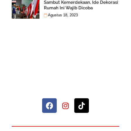
Sambut Kemerdekaan, Ide Dekorasi
Rumah Ini Wajib Dicoba
Agustus 18, 2023
Sahabat Setia Rumah Anda.
© 2026 Maxima Furniture.