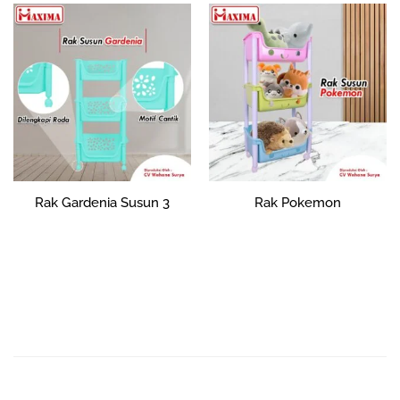
Rak Gardenia Susun 3
Rak Pokemon
Rp
186,851
–
Rp
320,000
Rp
263,546
Pilih opsi
Tambah ke
keranjang