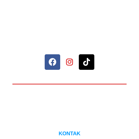
Sahabat Setia Rumah Anda.
© 2026 Maxima Furniture.
ADA YANG PERLU DITANYAKAN?
HUBUNGI CS
KONTAK