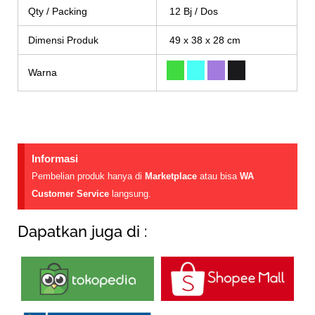
Qty / Packing
12 Bj / Dos
Dimensi Produk
49 x 38 x 28 cm
Warna
Informasi
Pembelian produk hanya di
Marketplace
atau bisa
WA
Customer Service
langsung.
Dapatkan juga di :