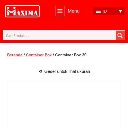
Menu
ID
Lompat
ke
konten
Beranda
/
Container Box
/ Container Box 30
Geser untuk lihat ukuran