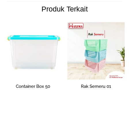
Produk Terkait
Container Box 50
Rak Semeru 01
Rp
139,548
Rp
0
Tambah ke
Tambah ke
keranjang
keranjang