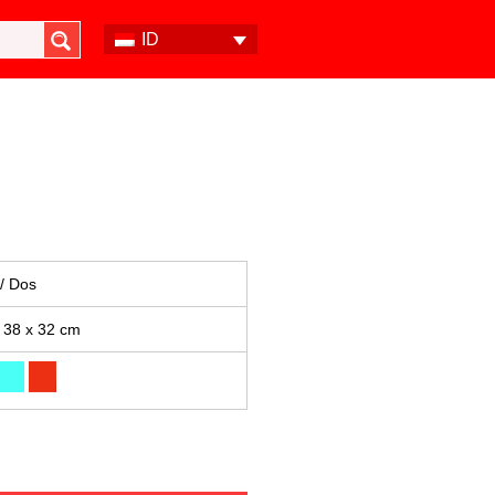
ID
 / Dos
 38 x 32 cm