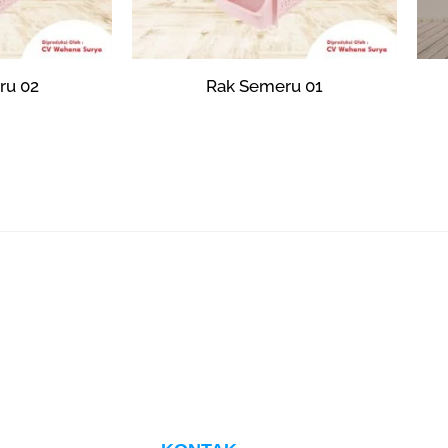
ru 02
Rak Semeru 01
66
Rp
0
psi
Tambah ke keranjang
ADA YANG PERLU DITANYAKAN?
HUBUNGI CS