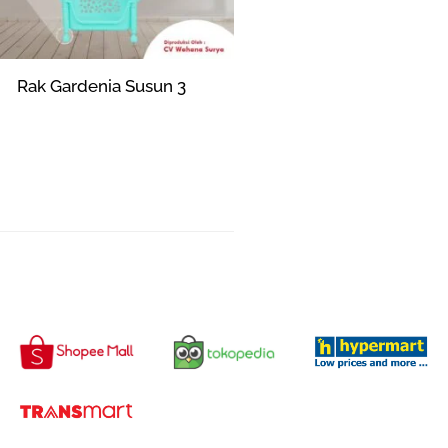
Rak Gardenia Susun 3
Rp
186,851
–
Rp
320,000
Pilih opsi
DAPATKAN DI :