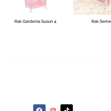
Rak Gardenia Susun 4
Rak Seme
Rp
0
Rp
65,8
Pilih opsi
Pilih o
Sahabat Setia Rumah Anda.
© 2026 Maxima Furniture.