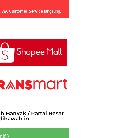
a
WA Customer Service
langsung.
Banyak / Partai Besar
dibawah ini
mi