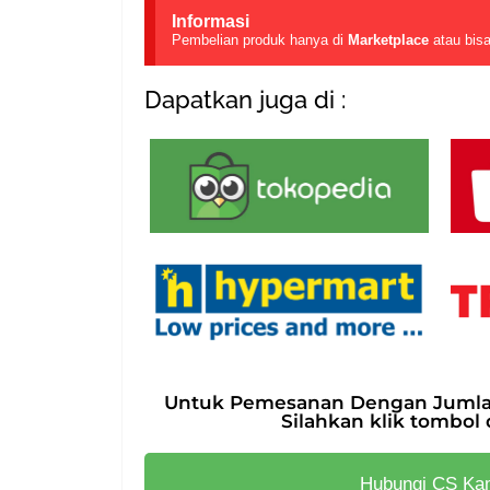
Informasi
Pembelian produk hanya di
Marketplace
atau bis
Dapatkan juga di :
Untuk Pemesanan Dengan Jumlah 
Silahkan klik tombol 
Hubungi CS Ka